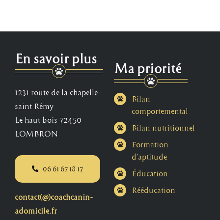
En savoir plus
Ma priorité
1231 route de la chapelle
Bilan
saint Rémy
comportemental
Le haut bois 72450
Bilan nutritionnel
LOMBRON
Formation
d’aptitude
06 61 67 18 17
Éducation
Rééducation
contact(@)coachcanin-
adomicile.fr