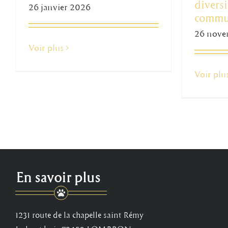
diversi
26 janvier 2026
commu
Bonne fête
26 nove
div
Voir plus
maman !
Voir plu
Blog CCAD
co
En savoir plus
1231 route de la chapelle saint Rémy